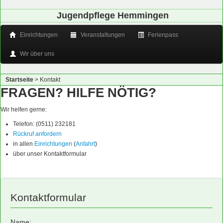
Jugendpflege Hemmingen
Einrichtungen
Veranstaltungen
Ferienpass
Wir über uns
Startseite
>
Kontakt
FRAGEN? HILFE NÖTIG?
Wir helfen gerne:
Telefon: (0511) 232181
Rückruf anfordern
in allen
Einrichtungen
(
Anfahrt
)
über unser Kontaktformular
Kontaktformular
Name: