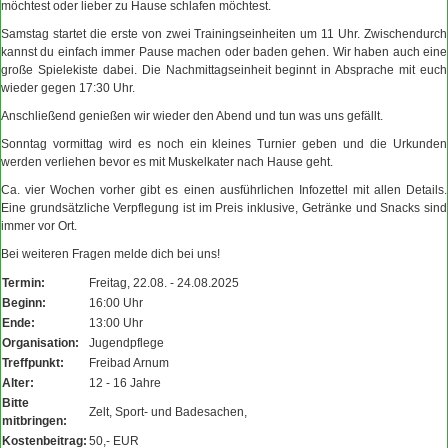
möchtest oder lieber zu Hause schlafen möchtest.
Samstag startet die erste von zwei Trainingseinheiten um 11 Uhr. Zwischendurch
kannst du einfach immer Pause machen oder baden gehen. Wir haben auch eine
große Spielekiste dabei. Die Nachmittagseinheit beginnt in Absprache mit euch
wieder gegen 17:30 Uhr.
Anschließend genießen wir wieder den Abend und tun was uns gefällt.
Sonntag vormittag wird es noch ein kleines Turnier geben und die Urkunden
werden verliehen bevor es mit Muskelkater nach Hause geht.
Ca. vier Wochen vorher gibt es einen ausführlichen Infozettel mit allen Details.
Eine grundsätzliche Verpflegung ist im Preis inklusive, Getränke und Snacks sind
immer vor Ort.
Bei weiteren Fragen melde dich bei uns!
Termin:
Freitag, 22.08. - 24.08.2025
Beginn:
16:00 Uhr
Ende:
13:00 Uhr
Organisation:
Jugendpflege
Treffpunkt:
Freibad Arnum
Alter:
12 - 16 Jahre
Bitte
Zelt, Sport- und Badesachen,
mitbringen:
Kostenbeitrag:
50,- EUR