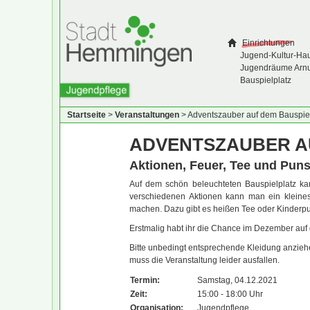
Einrichtungen
Jugend-Kultur-Ha
Jugendräume Arn
Bauspielplatz
Startseite
>
Veranstaltungen
>
Adventszauber auf dem Bauspiel
ADVENTSZAUBER A
Aktionen, Feuer, Tee und Pun
Auf dem schön beleuchteten Bauspielplatz ka
verschiedenen Aktionen kann man ein klein
machen. Dazu gibt es heißen Tee oder Kinderp
Erstmalig habt ihr die Chance im Dezember auf 
Bitte unbedingt entsprechende Kleidung anzieh
muss die Veranstaltung leider ausfallen.
Termin:
Samstag, 04.12.2021
Zeit:
15:00 - 18:00 Uhr
Organisation:
Jugendpflege