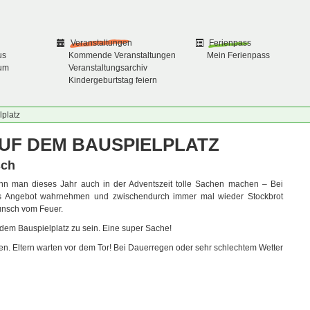
Veranstaltungen
Ferienpass
us
Kommende Veranstaltungen
Mein Ferienpass
um
Veranstaltungsarchiv
Kindergeburtstag feiern
platz
UF DEM BAUSPIELPLATZ
sch
nn man dieses Jahr auch in der Adventszeit tolle Sachen machen – Bei
es Angebot wahrnehmen und zwischendurch immer mal wieder Stockbrot
unsch vom Feuer.
dem Bauspielplatz zu sein. Eine super Sache!
en. Eltern warten vor dem Tor! Bei Dauerregen oder sehr schlechtem Wetter