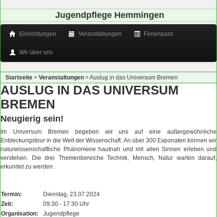
Jugendpflege Hemmingen
Einrichtungen
Veranstaltungen
Ferienpass
Wir über uns
Startseite
>
Veranstaltungen
>
Auslug in das Universum Bremen
AUSLUG IN DAS UNIVERSUM
BREMEN
Neugierig sein!
Im Universum Bremen begeben wir uns auf eine außergewöhnliche
Entdeckungstour in die Welt der Wissenschaft. An über 300 Exponaten können wir
naturwissenschaftliche Phänomene hautnah und mit allen Sinnen erleben und
verstehen. Die drei Themenbereiche Technik, Mensch, Natur warten darauf,
erkundet zu werden.
Termin:
Dienstag, 23.07.2024
Zeit:
09:30 - 17:30 Uhr
Organisation:
Jugendpflege