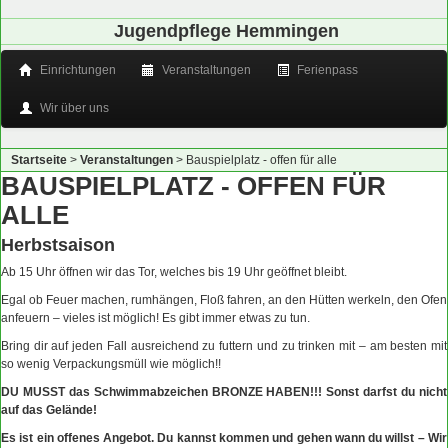
Jugendpflege Hemmingen
Einrichtungen
Veranstaltungen
Ferienpass
Wir über uns
Startseite
>
Veranstaltungen
>
Bauspielplatz - offen für alle
BAUSPIELPLATZ - OFFEN FÜR
ALLE
Herbstsaison
Ab 15 Uhr öffnen wir das Tor, welches bis 19 Uhr geöffnet bleibt.
Egal ob Feuer machen, rumhängen, Floß fahren, an den Hütten werkeln, den Ofen
anfeuern – vieles ist möglich! Es gibt immer etwas zu tun.
Bring dir auf jeden Fall ausreichend zu futtern und zu trinken mit – am besten mit
so wenig Verpackungsmüll wie möglich!!
DU MUSST das Schwimmabzeichen BRONZE HABEN!!! Sonst darfst du nicht
auf das Gelände!
Es ist ein offenes Angebot. Du kannst kommen und gehen wann du willst – Wir