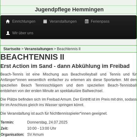
Jugendpflege Hemmingen
Einrichtungen
Veranstaltungen
Ferienpass
Wir über uns
Startseite
>
Veranstaltungen
>
Beachtennis II
BEACHTENNIS II
Erst Action im Sand - dann Abkühlung im Freibad
Beach-Tennis ist eine Mischung aus Beachvolleyball und Tennis und für
Anfänger*innen wesentlich einfacher zu erlernen als diese Sportarten. Mit den
speziellen Beach Tennisschlägern und dem speziellen Beach-Tennisball
entstehen von der ersten Minute an spektakuläre Ballwechsel.
Die Plätze befinden sich im Freibad Arnum. Der Eintritt ist im Preis mit drin, sodass
ihr im Anschluss gleich ins Wasser springen könnt.
Die Veranstaltung ist auch für Nichttennisspieler*innen geeignet.
Termin:
Donnerstag, 24.07.2025
Zeit:
10:00 - 13:00 Uhr
Organisation:
SV Arnum