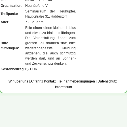
Zeit:
09:30 - 12:30 Uhr
Organisation:
Heuhüpfer e.V.
Seminarraum der Heuhüpfer,
Treffpunkt:
Hauptstraße 31, Hiddestorf
Alter:
7 - 12 Jahre
Bitte einen einen kleinen Imbiss
und etwas zu trinken mitbringen.
Die Veranstaltung findet zum
Bitte
größten Teil draußen statt, bitte
mitbringen:
wetterangepasste Kleidung
anziehen, die auch schmutzig
werden darf, und an Sonnen-
und Zeckenschutz denken.
Kostenbeitrag:
6,- EUR
Wir über uns
|
Anfahrt
|
Kontakt
|
Teilnahmebedingungen
|
Datenschutz
|
Impressum