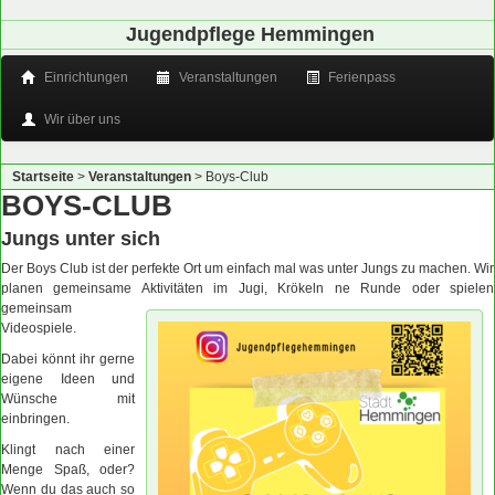
Jugendpflege Hemmingen
Einrichtungen
Veranstaltungen
Ferienpass
Wir über uns
Startseite
>
Veranstaltungen
>
Boys-Club
BOYS-CLUB
Jungs unter sich
Der Boys Club ist der perfekte Ort um einfach mal was unter Jungs zu machen. Wir
planen gemeinsame Aktivitäten
im Jugi, Krökeln ne Runde oder spielen
gemeinsam
Videospiele.
Dabei könnt ihr gerne
eigene Ideen und
Wünsche mit
einbringen.
Klingt nach einer
Menge Spaß, oder?
Wenn du das auch so