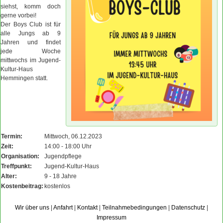
siehst, komm doch
gerne vorbei!
Der Boys Club ist für
alle Jungs ab 9
Jahren und findet
jede Woche
mittwochs im Jugend-
Kultur-Haus
Hemmingen statt.
Termin:
Mittwoch, 06.12.2023
Zeit:
14:00 - 18:00 Uhr
Organisation:
Jugendpflege
Treffpunkt:
Jugend-Kultur-Haus
Alter:
9 - 18 Jahre
Kostenbeitrag:
kostenlos
Wir über uns
|
Anfahrt
|
Kontakt
|
Teilnahmebedingungen
|
Datenschutz
|
Impressum