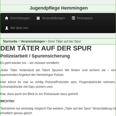
Jugendpflege Hemmingen
Einrichtungen
Veranstaltungen
Ferienpass
Wir über uns
Startseite
>
Veranstaltungen
>
Dem Täter auf der Spur
DEM TÄTER AUF DER SPUR
Polizeiarbeit / Spurensicherung
Es geht wieder los – wir müssen ermitteln!
Jeder Täter hinterlässt am Tatort Spuren! Wir finden und sichern sie – ein
spannendes Angebot der Hemminger Polizei.
Hier könnt ihr mal so richtig Polizist/Polizistin sein, Fingerabdrücke nehmen,
Schuhabdrücke mit Gips sichern uvm.
Klar, dass auch ein Blick in ein Polizeiauto dazu gehört!
WICHTIG!
Teilnahme nur einmalig möglich! Die weitere „Täter auf der Spur“ Veranstaltung ist
inhaltlich genau gleich.