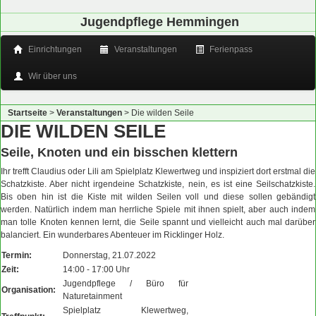
Jugendpflege Hemmingen
Einrichtungen
Veranstaltungen
Ferienpass
Wir über uns
Startseite
>
Veranstaltungen
>
Die wilden Seile
DIE WILDEN SEILE
Seile, Knoten und ein bisschen klettern
Ihr trefft Claudius oder Lili am Spielplatz Klewertweg und inspiziert dort erstmal die
Schatzkiste. Aber nicht irgendeine Schatzkiste, nein, es ist eine Seilschatzkiste.
Bis oben hin ist die Kiste mit wilden Seilen voll und diese sollen gebändigt
werden. Natürlich indem man herrliche Spiele mit ihnen spielt, aber auch indem
man tolle Knoten kennen lernt, die Seile spannt und vielleicht auch mal darüber
balanciert. Ein wunderbares Abenteuer im Ricklinger Holz.
Termin:
Donnerstag, 21.07.2022
Zeit:
14:00 - 17:00 Uhr
Jugendpflege / Büro für
Organisation:
Naturetainment
Spielplatz Klewertweg,