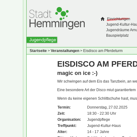
Einrichtungen
Jugend-Kultur-Ha
Jugendräume Arn
Bauspielplatz
Startseite
>
Veranstaltungen
>
Eisdisco am Pferdeturm
EISDISCO AM PFER
magic on ice :-)
Wir schwingen auf dem Eis das Tanzbein, an welc
Eine besondere Art der Disco miut garantiertem
Wenn du keine eigenen Schlittschuhe hast, muss
Termin:
Donnerstag, 27.02.2025
Zeit:
18:30 - 22:30 Uhr
Organisation:
Jugendpflege
Treffpunkt:
Jugend-Kultur-Haus
Alter:
14 - 17 Jahre