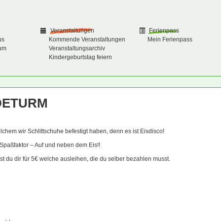
Veranstaltungen
Ferienpass
us
Kommende Veranstaltungen
Mein Ferienpass
um
Veranstaltungsarchiv
Kindergeburtstag feiern
DETURM
hem wir Schlittschuhe befestigt haben, denn es ist Eisdisco!
 Spaßfaktor – Auf und neben dem Eis!!
t du dir für 5€ welche ausleihen, die du selber bezahlen musst.