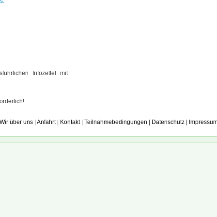
s.
ührlichen Infozettel mit
rderlich!
Wir über uns
|
Anfahrt
|
Kontakt
|
Teilnahmebedingungen
|
Datenschutz
|
Impressu