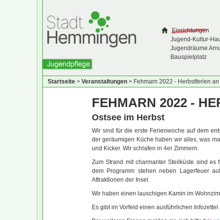
Einrichtungen
Jugend-Kultur-Ha
Jugendräume Arn
Bauspielplatz
Startseite
>
Veranstaltungen
>
Fehmarn 2022 - Herbstferien an
FEHMARN 2022 - H
Ostsee im Herbst
Wir sind für die erste Ferienwoche auf dem en
der geräumigen Küche haben wir alles, was man
und Kicker. Wir schlafen in 4er Zimmern.
Zum Strand mit charmanter Steilküste sind es
dem Programm stehen neben Lagerfeuer auf
Attraktionen der Insel.
Wir haben einen lauschigen Kamin im Wohnzimme
Es gibt im Vorfeld einen ausführlichen Infozettel m