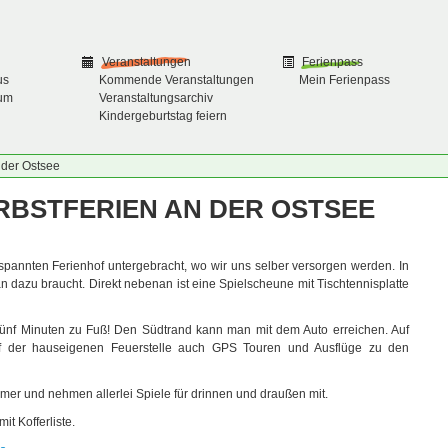
Veranstaltungen
Ferienpass
us
Kommende Veranstaltungen
Mein Ferienpass
um
Veranstaltungsarchiv
Kindergeburtstag feiern
 der Ostsee
ERBSTFERIEN AN DER OSTSEE
tspannten Ferienhof untergebracht, wo wir uns selber versorgen werden. In
 dazu braucht. Direkt nebenan ist eine Spielscheune mit Tischtennisplatte
 fünf Minuten zu Fuß! Den Südtrand kann man mit dem Auto erreichen. Auf
 der hauseigenen Feuerstelle auch GPS Touren und Ausflüge zu den
r und nehmen allerlei Spiele für drinnen und draußen mit.
it Kofferliste.