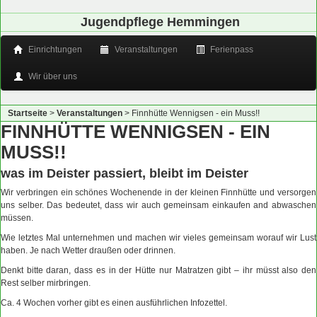
Jugendpflege Hemmingen
Einrichtungen
Veranstaltungen
Ferienpass
Wir über uns
Startseite
>
Veranstaltungen
>
Finnhütte Wennigsen - ein Muss!!
FINNHÜTTE WENNIGSEN - EIN
MUSS!!
was im Deister passiert, bleibt im Deister
Wir verbringen ein schönes Wochenende in der kleinen Finnhütte und versorgen
uns selber. Das bedeutet, dass wir auch gemeinsam einkaufen and abwaschen
müssen.
Wie letztes Mal unternehmen und machen wir vieles gemeinsam worauf wir Lust
haben. Je nach Wetter draußen oder drinnen.
Denkt bitte daran, dass es in der Hütte nur Matratzen gibt – ihr müsst also den
Rest selber mirbringen.
Ca. 4 Wochen vorher gibt es einen ausführlichen Infozettel.