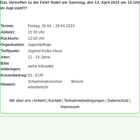
Das Vortreffen zu der Fahrt findet am Samstag, den 13. April 2024 um 14 Uhr
im Jugi statt!!!!
Termin:
Freitag, 26.04. - 28.04.2024
Abfahrt:
15:30 Uhr
Rückkehr:
12:00 Uhr
Organisation:
Jugendpflege
Treffpunkt:
Jugend-Kultur-Haus
Alter:
12 - 15 Jahre
Bitte
siehe Infozettel
mitbringen:
Kostenbeitrag:
50,- EUR
Schwimmabzeichen Bronze
Hinweis:
erforderlich!
Wir über uns
|
Anfahrt
|
Kontakt
|
Teilnahmebedingungen
|
Datenschutz
|
Impressum