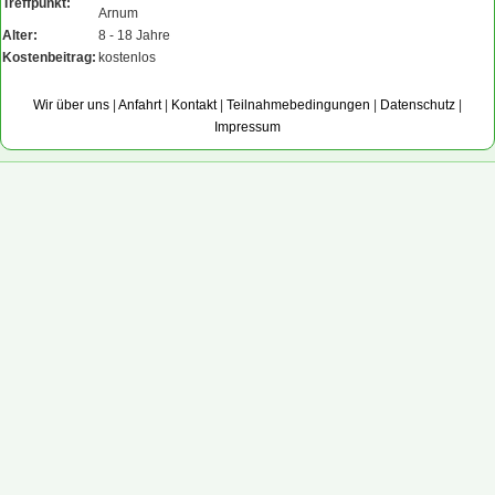
Treffpunkt:
Arnum
Alter:
8 - 18 Jahre
Kostenbeitrag:
kostenlos
Wir über uns
|
Anfahrt
|
Kontakt
|
Teilnahmebedingungen
|
Datenschutz
|
Impressum