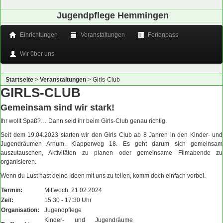
Jugendpflege Hemmingen
Einrichtungen
Veranstaltungen
Ferienpass
Wir über uns
Startseite
>
Veranstaltungen
>
Girls-Club
GIRLS-CLUB
Gemeinsam sind wir stark!
Ihr wollt Spaß?… Dann seid ihr beim Girls-Club genau richtig.
Seit dem 19.04.2023 starten wir den Girls Club ab 8 Jahren in den Kinder- und
Jugendräumen Arnum, Klapperweg 18. Es geht darum sich gemeinsam
auszutauschen, Aktivitäten zu planen oder gemeinsame Filmabende zu
organisieren.
Wenn du Lust hast deine Ideen mit uns zu teilen, komm doch einfach vorbei.
Termin:
Mittwoch, 21.02.2024
Zeit:
15:30 - 17:30 Uhr
Organisation:
Jugendpflege
Kinder- und Jugendräume