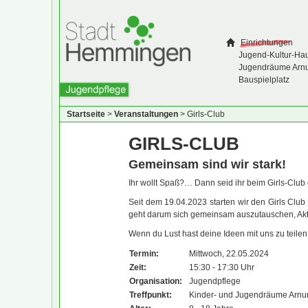
Einrichtungen
Jugend-Kultur-Ha
Jugendräume Arn
Bauspielplatz
Startseite
>
Veranstaltungen
>
Girls-Club
GIRLS-CLUB
Gemeinsam sind wir stark!
Ihr wollt Spaß?… Dann seid ihr beim Girls-Club 
Seit dem 19.04.2023 starten wir den Girls Cl
geht darum sich gemeinsam auszutauschen, Akt
Wenn du Lust hast deine Ideen mit uns zu teile
Termin:
Mittwoch, 22.05.2024
Zeit:
15:30 - 17:30 Uhr
Organisation:
Jugendpflege
Treffpunkt:
Kinder- und Jugendräume Arn