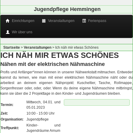
Jugendpflege Hemmingen
Einrichtungen
Veranstaltungen
Ferienpass
Wir über uns
Startseite
>
Veranstaltungen
>
Ich näh mir etwas Schönes
ICH NÄH MIR ETWAS SCHÖNES
Nähen mit der elektrischen Nähmaschine
Profis und Anfänger*innen können in unserer Nähwerkstatt mitmachen. Entweder
kannst du lernen, wie man mit einer elektrischen Nähmaschine näht oder du
arbeitest an deinem eigenen Nähprojekt: Kuscheltier, Tasche, Rollmappe,
Sorgenfresser oder, oder, oder. Wenn du deine eigene Nähmaschine mitbringst,
kann sie über die 2 Projekttage in den Kinder- und Jugendräumen bleiben.
Mittwoch, 04.01. und
Termin:
05.01.2023
Zeit:
10:00 - 15:00 Uhr
Organisation:
Jugendpflege
Kinder- und
Treffpunkt:
Jugendräume Arnum