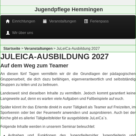
Jugendpflege Hemmingen
Einrichtungen
Veranstaltungen
Ferienpass
Wir über uns
Startseite
>
Veranstaltungen
>
JuLeiCa-Ausbildung 2027
JULEICA-AUSBILDUNG 2027
Auf dem Weg zum Teamer
An diesen fünf Tagen vermitteln wir dir die Grundlagen der pädagogischen
Gruppenarbeit, die dich dazu befähigen, eigenverantwortlich und selbstständig
Gruppen zu leiten und zu betreuen.
Landesweit sind dieselben Inhalte zu vermitteln. Jedoch kommt garantiert keine
Langeweile auf, denn es warten viele Aufgaben und Fallbeispiele auf euch.
Später könnt ihr das Erlernte direkt in eurer Tätigkeit als Teamer auf Freizeiten, im
Sportverein oder bei der Feuerwehr anwenden und ausprobieren. Auch bei der
Kirche gibt es allerlei Tätigkeitsfelder für ausgebildete JuLeiCa´s.
Folgende Inhalte werden in unserem Seminar beleuchtet:
Aufgaben und Funktionen des Jugendleiters/der Jugendleiterin und