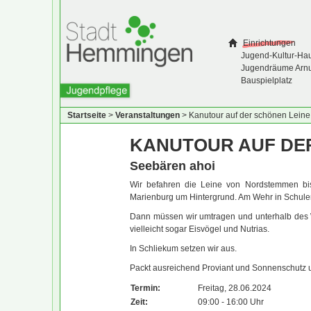
Einrichtungen
Jugend-Kultur-Ha
Jugendräume Arn
Bauspielplatz
Startseite
>
Veranstaltungen
>
Kanutour auf der schönen Leine
KANUTOUR AUF DE
Seebären ahoi
Wir befahren die Leine von Nordstemmen bis
Marienburg um Hintergrund. Am Wehr in Schulen
Dann müssen wir umtragen und unterhalb des W
vielleicht sogar Eisvögel und Nutrias.
In Schliekum setzen wir aus.
Packt ausreichend Proviant und Sonnenschutz un
Termin:
Freitag, 28.06.2024
Zeit:
09:00 - 16:00 Uhr