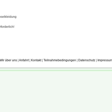
hselkleidung
orderlich!
Wir über uns
|
Anfahrt
|
Kontakt
|
Teilnahmebedingungen
|
Datenschutz
|
Impressu