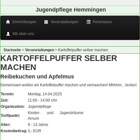
Jugendpflege Hemmingen
Einrichtungen
Veranstaltungen
Ferienpass
Wir über uns
Startseite
>
Veranstaltungen
>
Kartoffelpuffer selber machen
KARTOFFELPUFFER SELBER
MACHEN
Reibekuchen und Apfelmus
Gemeinsam wollen wir Kartoffelpuffer machen und vernaschen! Mhhhm…lecker!
Termin:
Montag, 14.04.2025
Zeit:
11:00 - 14:00 Uhr
Organisation:
Jugendpflege
Kinder- und Jugendräume
Treffpunkt:
Arnum
Alter:
9 - 13 Jahre
Kostenbeitrag:
3,- EUR