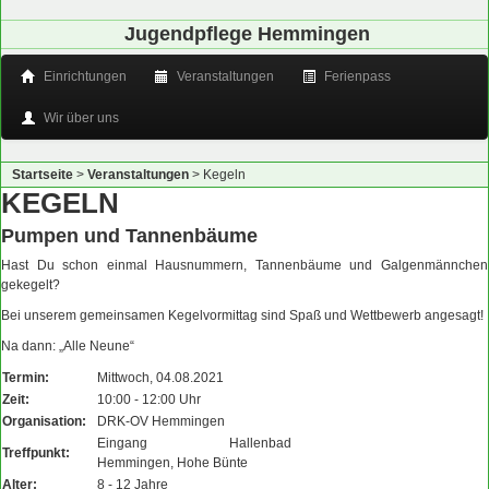
Jugendpflege Hemmingen
Einrichtungen
Veranstaltungen
Ferienpass
Wir über uns
Startseite
>
Veranstaltungen
>
Kegeln
KEGELN
Pumpen und Tannenbäume
Hast Du schon einmal Hausnummern, Tannenbäume und Galgenmännchen
gekegelt?
Bei unserem gemeinsamen Kegelvormittag sind Spaß und Wettbewerb angesagt!
Na dann: „Alle Neune“
Termin:
Mittwoch, 04.08.2021
Zeit:
10:00 - 12:00 Uhr
Organisation:
DRK-OV Hemmingen
Eingang Hallenbad
Treffpunkt:
Hemmingen, Hohe Bünte
Alter:
8 - 12 Jahre