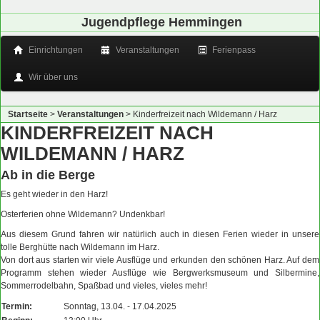
Jugendpflege Hemmingen
Einrichtungen
Veranstaltungen
Ferienpass
Wir über uns
Startseite
>
Veranstaltungen
>
Kinderfreizeit nach Wildemann / Harz
KINDERFREIZEIT NACH
WILDEMANN / HARZ
Ab in die Berge
Es geht wieder in den Harz!
Osterferien ohne Wildemann? Undenkbar!
Aus diesem Grund fahren wir natürlich auch in diesen Ferien wieder in unsere
tolle Berghütte nach Wildemann im Harz.
Von dort aus starten wir viele Ausflüge und erkunden den schönen Harz. Auf dem
Programm stehen wieder Ausflüge wie Bergwerksmuseum und Silbermine,
Sommerrodelbahn, Spaßbad und vieles, vieles mehr!
Termin:
Sonntag, 13.04. - 17.04.2025