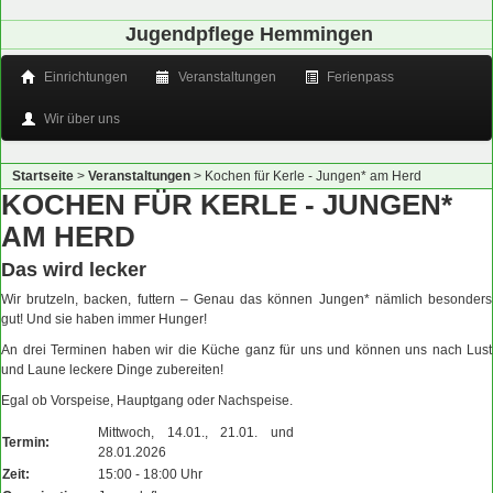
Jugendpflege Hemmingen
Einrichtungen
Veranstaltungen
Ferienpass
Wir über uns
Startseite
>
Veranstaltungen
>
Kochen für Kerle - Jungen* am Herd
KOCHEN FÜR KERLE - JUNGEN*
AM HERD
Das wird lecker
Wir brutzeln, backen, futtern – Genau das können Jungen* nämlich besonders
gut! Und sie haben immer Hunger!
An drei Terminen haben wir die Küche ganz für uns und können uns nach Lust
und Laune leckere Dinge zubereiten!
Egal ob Vorspeise, Hauptgang oder Nachspeise.
Mittwoch, 14.01., 21.01. und
Termin:
28.01.2026
Zeit:
15:00 - 18:00 Uhr