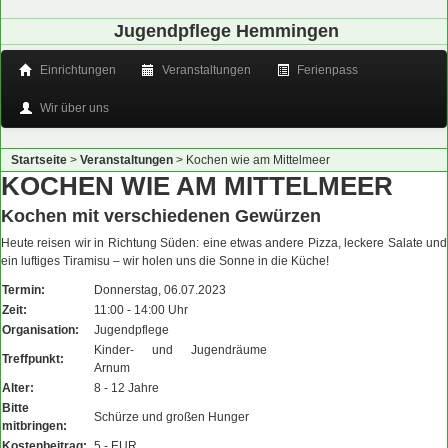
Jugendpflege Hemmingen
Einrichtungen
Veranstaltungen
Ferienpass
Wir über uns
Startseite
>
Veranstaltungen
>
Kochen wie am Mittelmeer
KOCHEN WIE AM MITTELMEER
Kochen mit verschiedenen Gewürzen
Heute reisen wir in Richtung Süden: eine etwas andere Pizza, leckere Salate und
ein luftiges Tiramisu – wir holen uns die Sonne in die Küche!
Termin:
Donnerstag, 06.07.2023
Zeit:
11:00 - 14:00 Uhr
Organisation:
Jugendpflege
Kinder- und Jugendräume
Treffpunkt:
Arnum
Alter:
8 - 12 Jahre
Bitte
Schürze und großen Hunger
mitbringen:
Kostenbeitrag:
5,- EUR