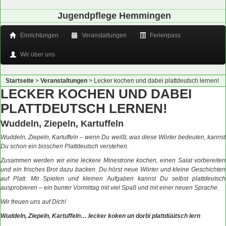
Jugendpflege Hemmingen
Einrichtungen
Veranstaltungen
Ferienpass
Wir über uns
Startseite
>
Veranstaltungen
>
Lecker kochen und dabei plattdeutsch lernen!
LECKER KOCHEN UND DABEI
PLATTDEUTSCH LERNEN!
Wuddeln, Ziepeln, Kartuffeln
Wuddeln, Ziepeln, Kartuffeln – wenn Du weißt, was diese Wörter bedeuten, kannst
Du schon ein bisschen Plattdeutsch verstehen.
Zusammen werden wir eine leckere Minestrone kochen, einen Salat vorbereiten
und ein frisches Brot dazu backen. Du hörst neue Wörter und kleine Geschichten
auf Platt. Mit Spielen und kleinen Aufgaben kannst Du selbst plattdeutsch
ausprobieren – ein bunter Vormittag mit viel Spaß und mit einer neuen Sprache.
Wir freuen uns auf Dich!
Wuddeln, Ziepeln, Kartuffeln… lecker koken un dorbi plattdüütsch lern