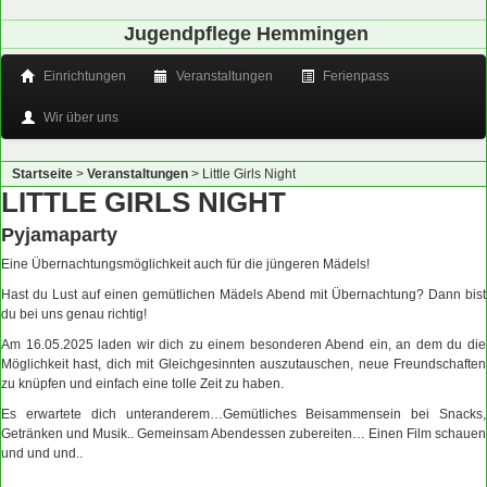
Jugendpflege Hemmingen
Einrichtungen
Veranstaltungen
Ferienpass
Wir über uns
Startseite
>
Veranstaltungen
>
Little Girls Night
LITTLE GIRLS NIGHT
Pyjamaparty
Eine Übernachtungsmöglichkeit auch für die jüngeren Mädels!
Hast du Lust auf einen gemütlichen Mädels Abend mit Übernachtung? Dann bist
du bei uns genau richtig!
Am 16.05.2025 laden wir dich zu einem besonderen Abend ein, an dem du die
Möglichkeit hast, dich mit Gleichgesinnten auszutauschen, neue Freundschaften
zu knüpfen und einfach eine tolle Zeit zu haben.
Es erwartete dich unteranderem…Gemütliches Beisammensein bei Snacks,
Getränken und Musik.. Gemeinsam Abendessen zubereiten… Einen Film schauen
und und und..