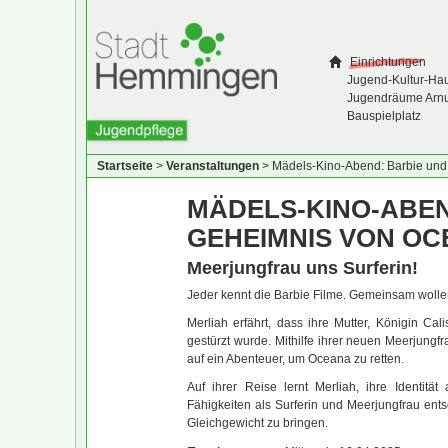
Einrichtungen
Jugend-Kultur-Ha
Jugendräume Arn
Bauspielplatz
Startseite
>
Veranstaltungen
>
Mädels-Kino-Abend: Barbie un
MÄDELS-KINO-ABEN
GEHEIMNIS VON O
Meerjungfrau uns Surferin!
Jeder kennt die Barbie Filme. Gemeinsam wolle
Merliah erfährt, dass ihre Mutter, Königin Ca
gestürzt wurde. Mithilfe ihrer neuen Meerjung
auf ein Abenteuer, um Oceana zu retten.
Auf ihrer Reise lernt Merliah, ihre Identitä
Fähigkeiten als Surferin und Meerjungfrau ent
Gleichgewicht zu bringen.