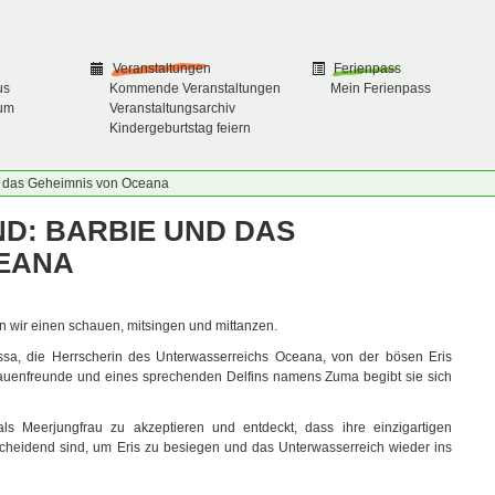
Veranstaltungen
Ferienpass
us
Kommende Veranstaltungen
Mein Ferienpass
um
Veranstaltungsarchiv
Kindergeburtstag feiern
d das Geheimnis von Oceana
D: BARBIE UND DAS
CEANA
n wir einen schauen, mitsingen und mittanzen.
lissa, die Herrscherin des Unterwasserreichs Oceana, von der bösen Eris
frauenfreunde und eines sprechenden Delfins namens Zuma begibt sie sich
t als Meerjungfrau zu akzeptieren und entdeckt, dass ihre einzigartigen
scheidend sind, um Eris zu besiegen und das Unterwasserreich wieder ins