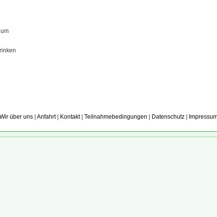
num
rinken
Wir über uns
|
Anfahrt
|
Kontakt
|
Teilnahmebedingungen
|
Datenschutz
|
Impressu