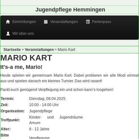
Jugendpflege Hemmingen
Einrichtungen
Veranstaltungen
Ferienpass
Wir über uns
Startseite
>
Veranstaltungen
>
Mario Kart
MARIO KART
It's-a me, Mario!
Heute spielen wir gemeinsam Mario Kart. Dabei probieren wir alle Modi einmal
aus und spielen danach ein kleines Turnier. Das wird rasant!
Packt euch genügend Verpflegung ein und schon kann’s losgehen!
Termin:
Dienstag, 08.04.2025
Zeit:
10:00 - 14:00 Uhr
Organisation:
Jugendpflege
Kinder- und Jugendräume
Treffpunkt:
Arnum
Alter:
8 - 12 Jahre
Bitte
Verpflegung