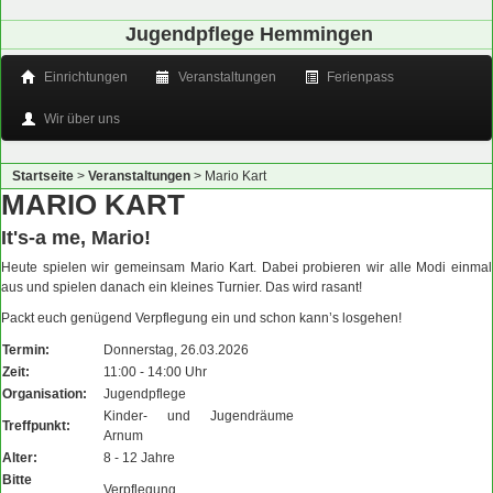
Jugendpflege Hemmingen
Einrichtungen
Veranstaltungen
Ferienpass
Wir über uns
Startseite
>
Veranstaltungen
>
Mario Kart
MARIO KART
It's-a me, Mario!
Heute spielen wir gemeinsam Mario Kart. Dabei probieren wir alle Modi einmal
aus und spielen danach ein kleines Turnier. Das wird rasant!
Packt euch genügend Verpflegung ein und schon kann’s losgehen!
Termin:
Donnerstag, 26.03.2026
Zeit:
11:00 - 14:00 Uhr
Organisation:
Jugendpflege
Kinder- und Jugendräume
Treffpunkt:
Arnum
Alter:
8 - 12 Jahre
Bitte
Verpflegung