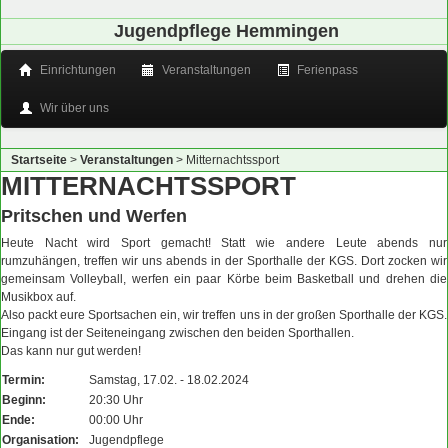
Jugendpflege Hemmingen
Einrichtungen
Veranstaltungen
Ferienpass
Wir über uns
Startseite
>
Veranstaltungen
>
Mitternachtssport
MITTERNACHTSSPORT
Pritschen und Werfen
Heute Nacht wird Sport gemacht! Statt wie andere Leute abends nur
rumzuhängen, treffen wir uns abends in der Sporthalle der KGS. Dort zocken wir
gemeinsam Volleyball, werfen ein paar Körbe beim Basketball und drehen die
Musikbox auf.
Also packt eure Sportsachen ein, wir treffen uns in der großen Sporthalle der KGS.
Eingang ist der Seiteneingang zwischen den beiden Sporthallen.
Das kann nur gut werden!
Termin:
Samstag, 17.02. - 18.02.2024
Beginn:
20:30 Uhr
Ende:
00:00 Uhr
Organisation:
Jugendpflege