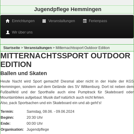
Jugendpflege Hemmingen
Einrichtungen
Veranstaltungen
Ferienpass
Wir über uns
Startseite
>
Veranstaltungen
>
Mitternachtssport Outdoor Edition
MITTERNACHTSSPORT OUTDOOR
EDITION
Ballen und Skaten
Heute Nacht wird Sport gemacht! Diesmal aber nicht in der Halle der KGS
Hemmingen, sondern auf dem Gelände des SV Wilkenburg. Dort ist neben dem
Fußballfeld und der Sporthalle auch eine Pumptrack für Skateboard oder
Mountainbikes aufgebaut. Musik darf natürlich auch nicht fehlen.
Also, pack Sportsachen und ein Skateboard ein und ab geht’s!
Termin:
Samstag, 08.06. - 09.06.2024
Beginn:
20:30 Uhr
Ende:
00:00 Uhr
Organisation:
Jugendpflege