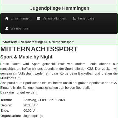
Jugendpflege Hemmingen
Einrichtungen
Veranstaltungen
Ferienpass
Wir über uns
Startseite
>
Veranstaltungen
>
Mitternachtssport
MITTERNACHTSSPORT
Sport & Music by Night
Heute Nacht wird Sport gemacht! Statt wie andere Leute abends nur
rumzuhängen, treffen wir uns abends in der Sporthalle der KGS. Dort zocken wir
gemeinsam Volleyball, werfen ein paar Körbe beim Basketball und drehen die
Musikbox auf.
Also packt eure Sportsachen ein, wir treffen uns in der großen Sporthalle der KGS.
Eingang ist der Seiteneingang zwischen den beiden Sporthallen.
Das kann nur gut werden!
Termin:
Samstag, 21.09. - 22.09.2024
Beginn:
20:30 Uhr
Ende:
00:00 Uhr
Organisation:
Jugendpflege