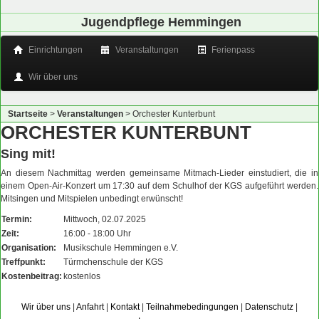
Jugendpflege Hemmingen
Einrichtungen
Veranstaltungen
Ferienpass
Wir über uns
Startseite
>
Veranstaltungen
>
Orchester Kunterbunt
ORCHESTER KUNTERBUNT
Sing mit!
An diesem Nachmittag werden gemeinsame Mitmach-Lieder einstudiert, die in
einem Open-Air-Konzert um 17:30 auf dem Schulhof der KGS aufgeführt werden.
Mitsingen und Mitspielen unbedingt erwünscht!
Termin:
Mittwoch, 02.07.2025
Zeit:
16:00 - 18:00 Uhr
Organisation:
Musikschule Hemmingen e.V.
Treffpunkt:
Türmchenschule der KGS
Kostenbeitrag:
kostenlos
Wir über uns
|
Anfahrt
|
Kontakt
|
Teilnahmebedingungen
|
Datenschutz
|