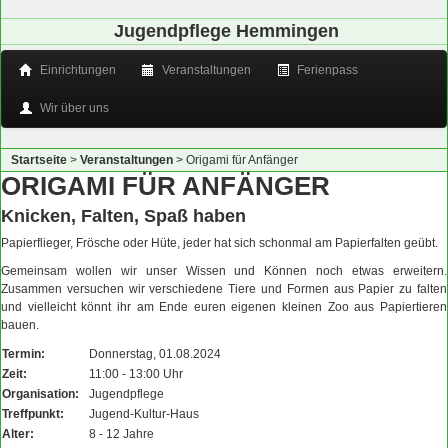
Jugendpflege Hemmingen
Einrichtungen
Veranstaltungen
Ferienpass
Wir über uns
Startseite
>
Veranstaltungen
>
Origami für Anfänger
ORIGAMI FÜR ANFÄNGER
Knicken, Falten, Spaß haben
Papierflieger, Frösche oder Hüte, jeder hat sich schonmal am Papierfalten geübt.
Gemeinsam wollen wir unser Wissen und Können noch etwas erweitern.
Zusammen versuchen wir verschiedene Tiere und Formen aus Papier zu falten
und vielleicht könnt ihr am Ende euren eigenen kleinen Zoo aus Papiertieren
bauen.
Termin:
Donnerstag, 01.08.2024
Zeit:
11:00 - 13:00 Uhr
Organisation:
Jugendpflege
Treffpunkt:
Jugend-Kultur-Haus
Alter:
8 - 12 Jahre