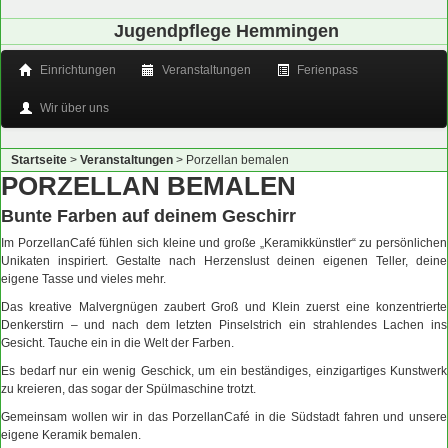
Jugendpflege Hemmingen
Einrichtungen
Veranstaltungen
Ferienpass
Wir über uns
Startseite
>
Veranstaltungen
>
Porzellan bemalen
PORZELLAN BEMALEN
Bunte Farben auf deinem Geschirr
Im PorzellanCafé fühlen sich kleine und große „Keramikkünstler“ zu persönlichen
Unikaten inspiriert. Gestalte nach Herzenslust deinen eigenen Teller, deine
eigene Tasse und vieles mehr.
Das kreative Malvergnügen zaubert Groß und Klein zuerst eine konzentrierte
Denkerstirn – und nach dem letzten Pinselstrich ein strahlendes Lachen ins
Gesicht. Tauche ein in die Welt der Farben.
Es bedarf nur ein wenig Geschick, um ein beständiges, einzigartiges Kunstwerk
zu kreieren, das sogar der Spülmaschine trotzt.
Gemeinsam wollen wir in das PorzellanCafé in die Südstadt fahren und unsere
eigene Keramik bemalen.