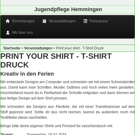
Jugendpflege Hemmingen
Einrichtungen
Veranstaltungen
Ferienpass
Wir über uns
Startseite
>
Veranstaltungen
>
Print your shirt - T-Shirt Druck
PRINT YOUR SHIRT - T-SHIRT
DRUCK
Kreativ in den Ferien
Wir entwickeln Designs am Computer und schneiden sie mit einem Schneidplotter
aus. Damit kann man Schriften, Muster, Outlines und noch vieles mehr gestalten.
Anschließend musst du in Fleißarbeit die Schnitte entgraten und dann können wir
das fertige Design auf dein Shirt pressen.
Wir schneiden die Designs aus Flexfolie, die mit einer Transferpresse auf den
Stoff gepresst wird. Sollte dir das nicht reichen, kannst du außerdem noch mit
Textilfarbe etwas nachhelfen.
Bringe bitte deine eigenen Shirts und Proviant für zwischendurch mit.
Termin:
Donnerstag, 18.07.2024