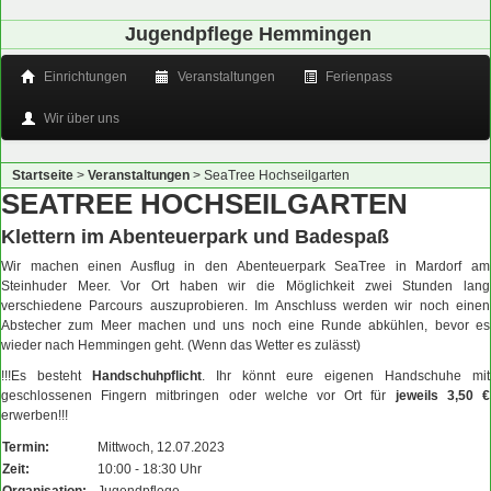
Jugendpflege Hemmingen
Einrichtungen
Veranstaltungen
Ferienpass
Wir über uns
Startseite
>
Veranstaltungen
>
SeaTree Hochseilgarten
SEATREE HOCHSEILGARTEN
Klettern im Abenteuerpark und Badespaß
Wir machen einen Ausflug in den Abenteuerpark SeaTree in Mardorf am
Steinhuder Meer. Vor Ort haben wir die Möglichkeit zwei Stunden lang
verschiedene Parcours auszuprobieren. Im Anschluss werden wir noch einen
Abstecher zum Meer machen und uns noch eine Runde abkühlen, bevor es
wieder nach Hemmingen geht. (Wenn das Wetter es zulässt)
!!!Es besteht
Handschuhpflicht
. Ihr könnt eure eigenen Handschuhe mit
geschlossenen Fingern mitbringen oder welche vor Ort für
jeweils 3,50 €
erwerben!!!
Termin:
Mittwoch, 12.07.2023
Zeit:
10:00 - 18:30 Uhr