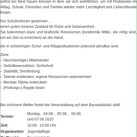
selbst ein Nest bauen können in dem sie sich wohlfühlen, um mit Problemen im
Alltag, Schule, Freunden und Familie wieder mehr Leichtigkeit und Lebensfreude
finden.
Die Schüler/innen gewinnen …
einen guten inneren Zustand für Ruhe und Gelassenheit.
Sie bekommen klare und kraftvolle Ressourcen
(bestimmte Mittel, die nötig sind,
um ein Ziel zu erreichen) an die Hand,
die in schwierigen Schul- und Alltagssituationen jederzeit abrufbar sind.
Ziele:
– Gleichwertiges Miteinander
– Selbstbewusstsein, Sicherheit
– Stabilität, Sinnfindung
– Talente entdecken, eigene Ressourcen wahrnehmen
– Mentale Stärke entwickeln
– (Prüfungs-) Ängste lösen
Bei schönem Wetter findet die Veranstaltung auf dem Bauspielplatz statt!
Montag, 04.08., 05.08., 06.08.
Termin:
und 07.08.2025
Zeit:
10:00 - 14:00 Uhr
Organisation:
Jugendpflege