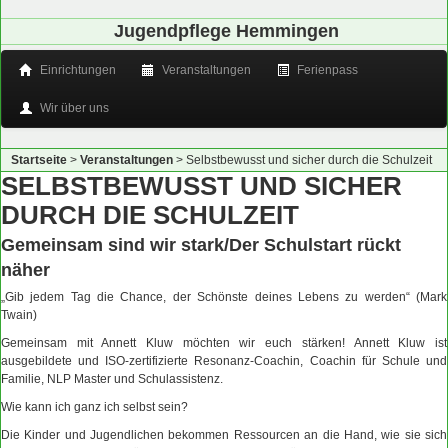
Jugendpflege Hemmingen
Einrichtungen
Veranstaltungen
Ferienpass
Wir über uns
Startseite
>
Veranstaltungen
>
Selbstbewusst und sicher durch die Schulzeit
SELBSTBEWUSST UND SICHER
DURCH DIE SCHULZEIT
Gemeinsam sind wir stark/Der Schulstart rückt
näher
„Gib jedem Tag die Chance, der Schönste deines Lebens zu werden“ (Mark
Twain)
Gemeinsam mit Annett Kluw möchten wir euch stärken! Annett Kluw ist
ausgebildete und ISO-zertifizierte Resonanz-Coachin, Coachin für Schule und
Familie, NLP Master und Schulassistenz.
Wie kann ich ganz ich selbst sein?
Die Kinder und Jugendlichen bekommen Ressourcen an die Hand, wie sie sich