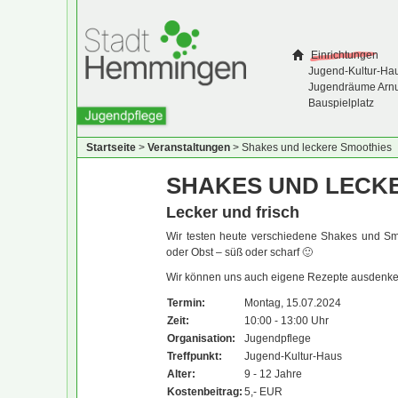
Einrichtungen
Jugend-Kultur-Ha
Jugendräume Arn
Bauspielplatz
Startseite
>
Veranstaltungen
>
Shakes und leckere Smoothies
SHAKES UND LECK
Lecker und frisch
Wir testen heute verschiedene Shakes und Smo
oder Obst – süß oder scharf 🙂
Wir können uns auch eigene Rezepte ausdenke
Termin:
Montag, 15.07.2024
Zeit:
10:00 - 13:00 Uhr
Organisation:
Jugendpflege
Treffpunkt:
Jugend-Kultur-Haus
Alter:
9 - 12 Jahre
Kostenbeitrag:
5,- EUR