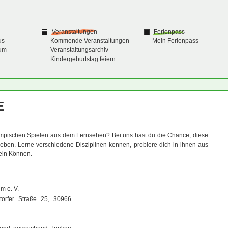
Veranstaltungen
Ferienpass
us
Kommende Veranstaltungen
Mein Ferienpass
um
Veranstaltungsarchiv
Kindergeburtstag feiern
E
lympischen Spielen aus dem Fernsehen? Bei uns hast du die Chance, diese
erleben. Lerne verschiedene Disziplinen kennen, probiere dich in ihnen aus
ein Können.
m e. V.
torfer Straße 25, 30966