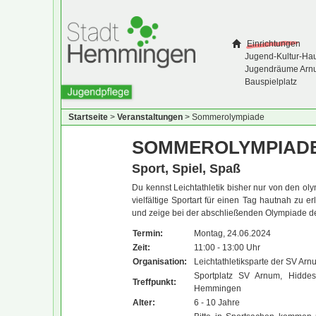
Einrichtungen
Jugend-Kultur-Ha
Jugendräume Arn
Bauspielplatz
Startseite
>
Veranstaltungen
>
Sommerolympiade
SOMMEROLYMPIAD
Sport, Spiel, Spaß
Du kennst Leichtathletik bisher nur von den o
vielfältige Sportart für einen Tag hautnah zu 
und zeige bei der abschließenden Olympiade d
Termin:
Montag, 24.06.2024
Zeit:
11:00 - 13:00 Uhr
Organisation:
Leichtathletiksparte der SV Arnu
Sportplatz SV Arnum, Hiddes
Treffpunkt:
Hemmingen
Alter:
6 - 10 Jahre