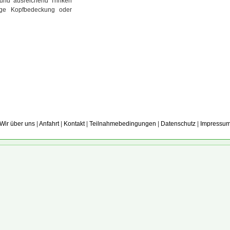
und ausreichend Trinken
age Kopfbedeckung oder
Wir über uns
|
Anfahrt
|
Kontakt
|
Teilnahmebedingungen
|
Datenschutz
|
Impressu