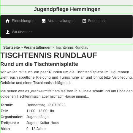
Jugendpflege Hemmingen
Einrichtungen
Veranstaltungen
Ferienpass
Wir über uns
Startseite
>
Veranstaltungen
>
Tischtennis Rundlauf
TISCHTENNIS RUNDLAUF
Rund um die Tischtennisplatte
Wir wollen mit euch ein paar Runden um die Tischtennisplatte im Jugi rennen…
Zieht euch sportliche Kleidung und Turnschuhe an und bringt bitte Verpflegung,
Getränke und einen Tischtennisschläger mit.
Mal sehen wer es „drehwurmfrei“ am Meisten in´s Finale schafft und am Ende den
goldenen Tischtennisschläger mit nach Hause nimmt…
Termin:
Donnerstag, 13.07.2023
Zeit:
11:00 - 13:00 Uhr
Organisation:
Jugendpflege
Treffpunkt:
Jugend-Kultur-Haus
Alter:
9 - 13 Jahre