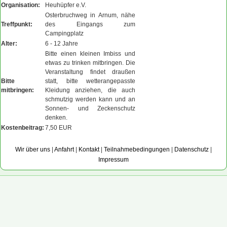
Organisation:
Heuhüpfer e.V.
Osterbruchweg in Arnum, nähe
Treffpunkt:
des Eingangs zum
Campingplatz
Alter:
6 - 12 Jahre
Bitte einen kleinen Imbiss und
etwas zu trinken mitbringen. Die
Veranstaltung findet draußen
Bitte
statt, bitte wetterangepasste
mitbringen:
Kleidung anziehen, die auch
schmutzig werden kann und an
Sonnen- und Zeckenschutz
denken.
Kostenbeitrag:
7,50 EUR
Wir über uns
|
Anfahrt
|
Kontakt
|
Teilnahmebedingungen
|
Datenschutz
|
Impressum