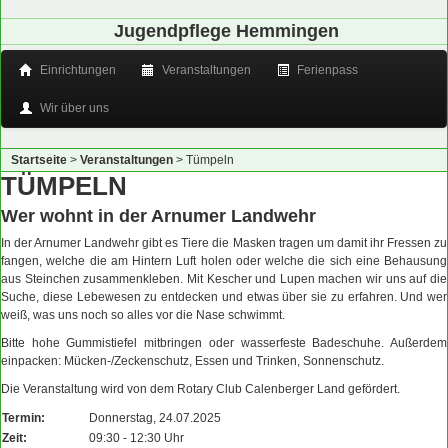
Jugendpflege Hemmingen
Einrichtungen
Veranstaltungen
Ferienpass
Wir über uns
Startseite
>
Veranstaltungen
>
Tümpeln
TÜMPELN
Wer wohnt in der Arnumer Landwehr
In der Arnumer Landwehr gibt es Tiere die Masken tragen um damit ihr Fressen zu
fangen, welche die am Hintern Luft holen oder welche die sich eine Behausung
aus Steinchen zusammenkleben. Mit Kescher und Lupen machen wir uns auf die
Suche, diese Lebewesen zu entdecken und etwas über sie zu erfahren. Und wer
weiß, was uns noch so alles vor die Nase schwimmt.
Bitte hohe Gummistiefel mitbringen oder wasserfeste Badeschuhe. Außerdem
einpacken: Mücken-/Zeckenschutz, Essen und Trinken, Sonnenschutz.
Die Veranstaltung wird von dem Rotary Club Calenberger Land gefördert.
Termin:
Donnerstag, 24.07.2025
Zeit:
09:30 - 12:30 Uhr