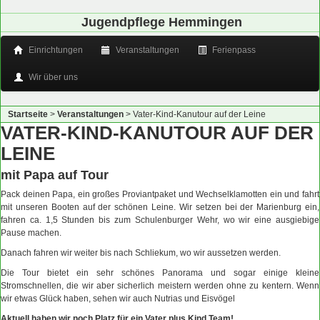
Jugendpflege Hemmingen
Einrichtungen
Veranstaltungen
Ferienpass
Wir über uns
Startseite
>
Veranstaltungen
>
Vater-Kind-Kanutour auf der Leine
VATER-KIND-KANUTOUR AUF DER
LEINE
mit Papa auf Tour
Pack deinen Papa, ein großes Proviantpaket und Wechselklamotten ein und fahrt
mit unseren Booten auf der schönen Leine. Wir setzen bei der Marienburg ein,
fahren ca. 1,5 Stunden bis zum Schulenburger Wehr, wo wir eine ausgiebige
Pause machen.
Danach fahren wir weiter bis nach Schliekum, wo wir aussetzen werden.
Die Tour bietet ein sehr schönes Panorama und sogar einige kleine
Stromschnellen, die wir aber sicherlich meistern werden ohne zu kentern. Wenn
wir etwas Glück haben, sehen wir auch Nutrias und Eisvögel
Aktuell haben wir noch Platz für ein Vater plus Kind Team!