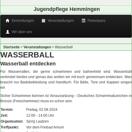
Jugendpflege Hemmingen
Einrichtungen
Veranstaltungen
Ferienpass
Wir über uns
Startseite
>
Veranstaltungen
>
Wasserball
WASSERBALL
Wasserball entdecken
Für Wasserratten, die gerne schwimmen und ballverliebt sind. Wasserball
verbindet beides und genau das wollen wir mit euch gemeinsam entdecken. Man
braucht nur Badebekleidung und Handtuch. Für Bälle, Tore und Kappen sorgen
wir.
Sicher Schwimmen können ist Voraussetzung – Deutsches Schwimmabzeichen in
Bronze (Freischwimmer) muss es schon sein.
Termin:
Freitag, 02.08.2024
Zeit:
12:00 - 14:00 Uhr
Organisation:
SpVg Laatzen
Treffpunkt:
Vor dem Freibad Arnum