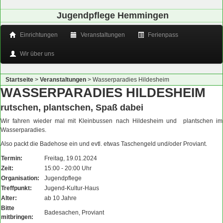
Jugendpflege Hemmingen
Einrichtungen
Veranstaltungen
Ferienpass
Wir über uns
Startseite
>
Veranstaltungen
>
Wasserparadies Hildesheim
WASSERPARADIES HILDESHEIM
rutschen, plantschen, Spaß dabei
Wir fahren wieder mal mit Kleinbussen nach Hildesheim und plantschen im
Wasserparadies.
Also packt die Badehose ein und evtl. etwas Taschengeld und/oder Proviant.
Termin:
Freitag, 19.01.2024
Zeit:
15:00 - 20:00 Uhr
Organisation:
Jugendpflege
Treffpunkt:
Jugend-Kultur-Haus
Alter:
ab 10 Jahre
Bitte
Badesachen, Proviant
mitbringen: