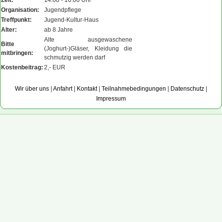
Zeit:
14:00 - 16:00 Uhr
Organisation:
Jugendpflege
Treffpunkt:
Jugend-Kultur-Haus
Alter:
ab 8 Jahre
Alte ausgewaschene
Bitte
(Joghurt-)Gläser, Kleidung die
mitbringen:
schmutzig werden darf
Kostenbeitrag:
2,- EUR
Wir über uns
|
Anfahrt
|
Kontakt
|
Teilnahmebedingungen
|
Datenschutz
|
Impressum